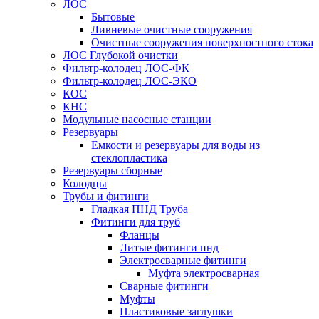
ЛОС
Бытовые
Ливневые очистные сооружения
Очистные сооружения поверхностного стока
ЛОС Глубокой очистки
Фильтр-колодец ЛОС-ФК
Фильтр-колодец ЛОС-ЭКО
КОС
КНС
Модульные насосные станции
Резервуары
Емкости и резервуары для воды из
стеклопластика
Резервуары сборные
Колодцы
Трубы и фитинги
Гладкая ПНД Труба
Фитинги для труб
Фланцы
Литые фитинги пнд
Электросварные фитинги
Муфта электросварная
Сварные фитинги
Муфты
Пластиковые заглушки