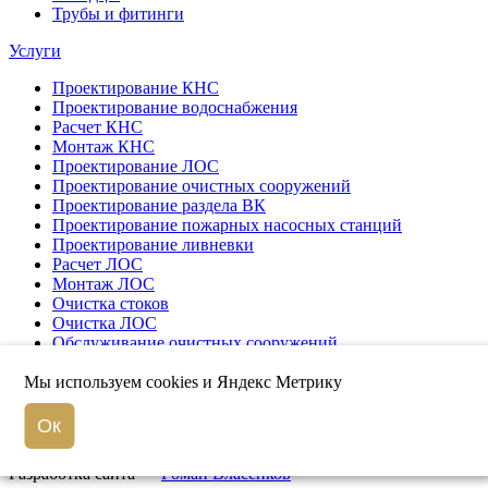
Трубы и фитинги
Услуги
Проектирование КНС
Проектирование водоснабжения
Расчет КНС
Монтаж КНС
Проектирование ЛОС
Проектирование очистных сооружений
Проектирование раздела ВК
Проектирование пожарных насосных станций
Проектирование ливневки
Расчет ЛОС
Монтаж ЛОС
Очистка стоков
Очистка ЛОС
Обслуживание очистных сооружений
Пусконаладка
Мы используем cookies и Яндекс Метрику
© Компания «ЭкоКомпозит», 2026
Ок
Карта сайта
Разработка сайта —
Роман Власенков